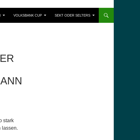
N
VOLKSBANK CUP
SEKT ODER SELTERS
TER
DANN
o stark
 lassen.