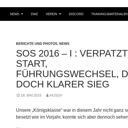
NEWS
DWZ
VEREIN
DISCORD
TRAININGSMATERIALIE
BERICHTE UND PHOTOS
,
NEWS
SOS 2016 – I : VERPATZ
START,
FÜHRUNGSWECHSEL, 
DOCH KLARER SIEG
18. MAI 2016
HUSI24
Unsere „Königsklasse“ war in diesem Jahr nicht ganz s
besetzt wie im Vorjahr, konnte sich aber dennoch sehen