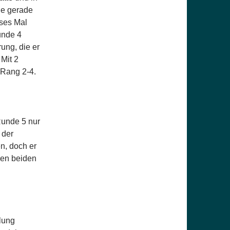
le gerade
eses Mal
Runde 4
ung, die er
 Mit 2
 Rang 2-4.
Runde 5 nur
 der
n, doch er
ren beiden
llung