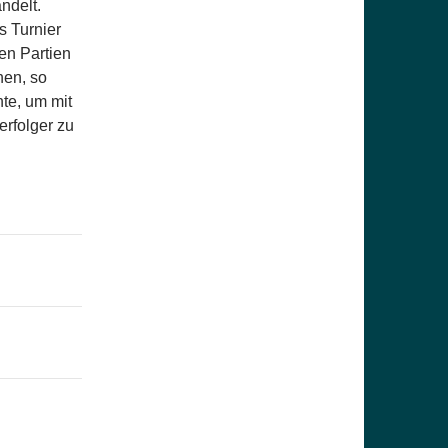
andelt.
s Turnier
en Partien
nen, so
te, um mit
erfolger zu