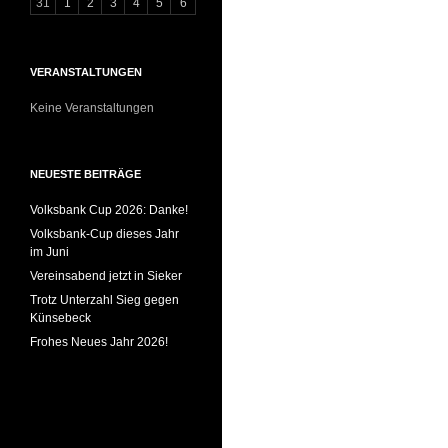
31
1
2
3
4
5
6
VERANSTALTUNGEN
Keine Veranstaltungen
NEUESTE BEITRÄGE
Volksbank Cup 2026: Danke!
Volksbank-Cup dieses Jahr
im Juni
Vereinsabend jetzt in Sieker
Trotz Unterzahl Sieg gegen
Künsebeck
Frohes Neues Jahr 2026!