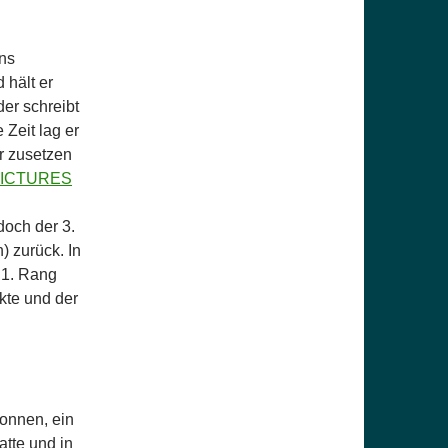
uns
 hält er
er schreibt
Zeit lag er
r zusetzen
doch der 3.
) zurück. In
 1. Rang
kte und der
onnen, ein
atte und in