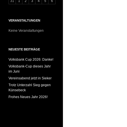
31
1
2
3
4
5
6
VERANSTALTUNGEN
Keine Veranstaltungen
NEUESTE BEITRÄGE
Volksbank Cup 2026: Danke!
Volksbank-Cup dieses Jahr
im Juni
Vereinsabend jetzt in Sieker
Trotz Unterzahl Sieg gegen
Künsebeck
Frohes Neues Jahr 2026!