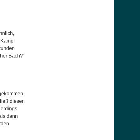
hnlich,
n Kampf
Stunden
cher Bach?“
g gekommen,
ließ diesen
lerdings
 als dann
rden