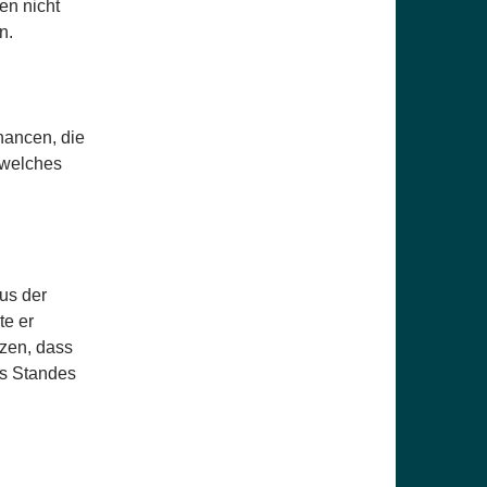
en nicht
n.
hancen, die
 welches
aus der
te er
tzen, dass
es Standes