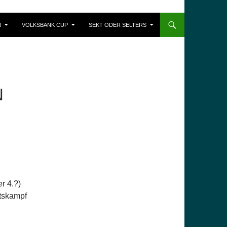
N
VOLKSBANK CUP
SEKT ODER SELTERS
N
r 4.?)
tskampf