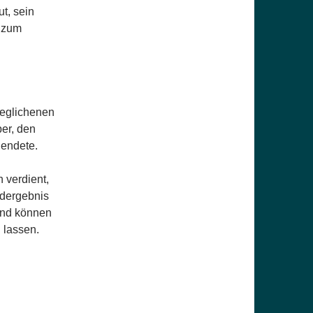
ut, sein
r zum
geglichenen
ber, den
 endete.
 verdient,
ndergebnis
 und können
 lassen.