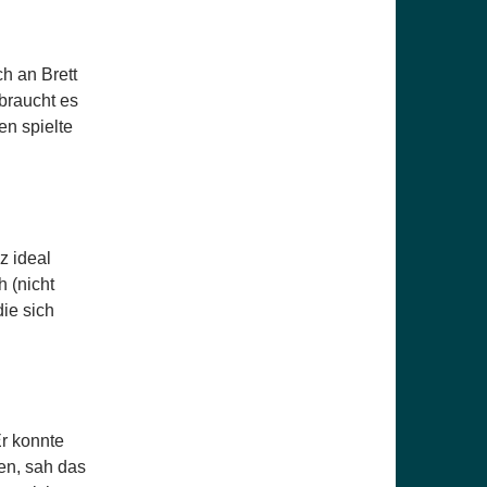
h an Brett
braucht es
en spielte
z ideal
h (nicht
ie sich
Er konnte
en, sah das