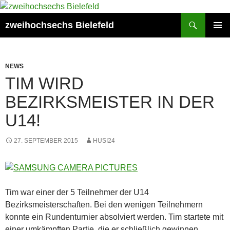
Zum
Inhalt
Suchen
zweihochsechs Bielefeld
springen
PRIMÄR
MENÜ
NEWS
TIM WIRD
BEZIRKSMEISTER IN DER
U14!
27. SEPTEMBER 2015
HUSI24
Tim war einer der 5 Teilnehmer der U14
Bezirksmeisterschaften. Bei den wenigen Teilnehmern
konnte ein Rundenturnier absolviert werden. Tim startete mit
einer umkämpften Partie, die er schließlich gewinnen