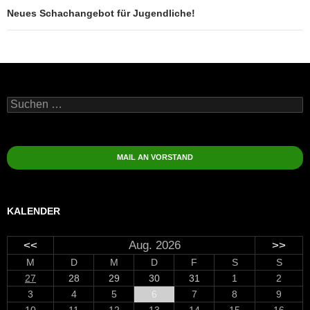
Neues Schachangebot für Jugendliche!
Suchen
nach:
MAIL AN VORSTAND
KALENDER
<<
Aug. 2026
>>
M
D
M
D
F
S
S
27
28
29
30
31
1
2
3
4
5
6
7
8
9
10
11
12
13
14
15
16