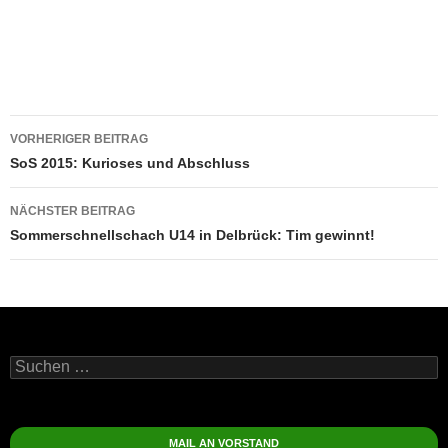
Beitragsnavigation
VORHERIGER BEITRAG
SoS 2015: Kurioses und Abschluss
NÄCHSTER BEITRAG
Sommerschnellschach U14 in Delbrück: Tim gewinnt!
Suchen
nach:
MAIL AN VORSTAND