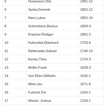
5
Husemann,Dirk
1951-12
6
Spisla,Dominik
1852-12
7
Klein,Lukas
1852-10
8
Schirmbeck,Markus
1809-4
9
Kraetzer.Rüdiger
1802-2
10
Hufendiek,Ekkehard
1753-6
11
Elefteriadis,Gabriel
1740-13
12
Kenter,Theo
1724-3
13
Müller,Frank
1628-3
14
Von Eßen,Wilhelm
1626-1
15
Wehr,Jan
1571-8
16
Fuhlrott,Tim
1424-1
17
Weiser, Joshua
1234-1