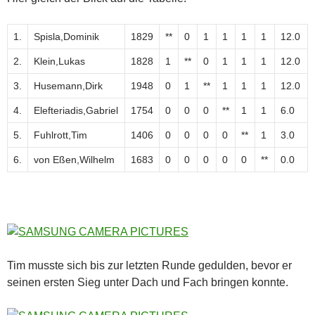
1.
Spisla,Dominik
1829
**
0
1
1
1
1
12.0
2.
Klein,Lukas
1828
1
**
0
1
1
1
12.0
3.
Husemann,Dirk
1948
0
1
**
1
1
1
12.0
4.
Elefteriadis,Gabriel
1754
0
0
0
**
1
1
6.0
5.
Fuhlrott,Tim
1406
0
0
0
0
**
1
3.0
6.
von Eßen,Wilhelm
1683
0
0
0
0
0
**
0.0
Tim musste sich bis zur letzten Runde gedulden, bevor er
seinen ersten Sieg unter Dach und Fach bringen konnte.