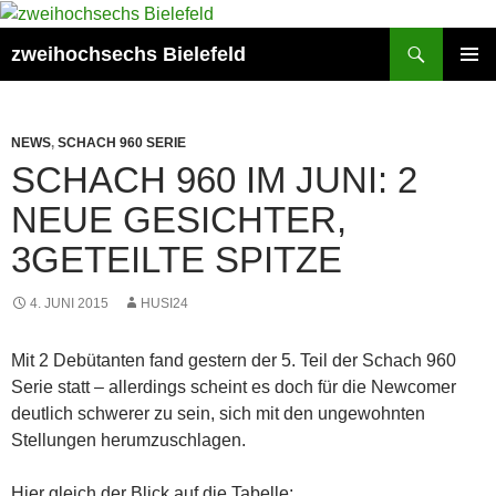
Zum
Inhalt
Suchen
zweihochsechs Bielefeld
springen
PRIMÄR
MENÜ
NEWS
,
SCHACH 960 SERIE
SCHACH 960 IM JUNI: 2
NEUE GESICHTER,
3GETEILTE SPITZE
4. JUNI 2015
HUSI24
Mit 2 Debütanten fand gestern der 5. Teil der Schach 960
Serie statt – allerdings scheint es doch für die Newcomer
deutlich schwerer zu sein, sich mit den ungewohnten
Stellungen herumzuschlagen.
Hier gleich der Blick auf die Tabelle: