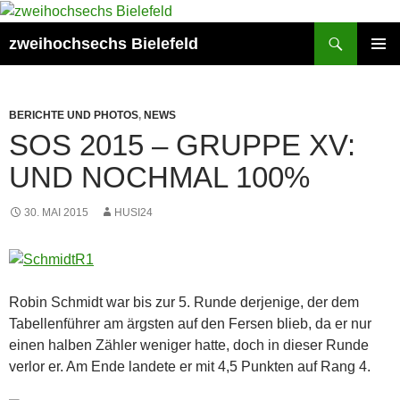
Zum
Inhalt
Suchen
zweihochsechs Bielefeld
springen
PRIMÄR
MENÜ
BERICHTE UND PHOTOS
,
NEWS
SOS 2015 – GRUPPE XV:
UND NOCHMAL 100%
30. MAI 2015
HUSI24
Robin Schmidt war bis zur 5. Runde derjenige, der dem
Tabellenführer am ärgsten auf den Fersen blieb, da er nur
einen halben Zähler weniger hatte, doch in dieser Runde
verlor er. Am Ende landete er mit 4,5 Punkten auf Rang 4.