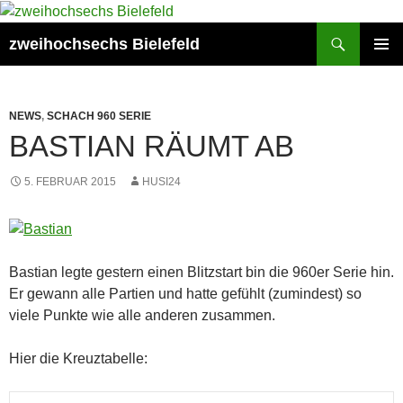
Zum
Inhalt
Suchen
zweihochsechs Bielefeld
springen
PRIMÄR
MENÜ
NEWS
,
SCHACH 960 SERIE
BASTIAN RÄUMT AB
5. FEBRUAR 2015
HUSI24
Bastian legte gestern einen Blitzstart bin die 960er Serie hin.
Er gewann alle Partien und hatte gefühlt (zumindest) so
viele Punkte wie alle anderen zusammen.
Hier die Kreuztabelle: