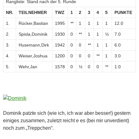
Rangliste: Stand nach der 5. Runde
NR.
TEILNEHMER
TWZ
1
2
3
4
5
PUNKTE
1.
Rücker,Bastian
1995
**
1
1
1
1
12.0
2.
Spisla,Dominik
1930
0
**
1
1
½
7.0
3.
Husemann,Dirk
1942
0
0
**
1
1
6.0
4.
Weiser,Joshua
1200
0
0
0
**
1
3.0
5.
Wehr,Jan
1578
0
½
0
0
**
1.0
Dominik patzte sich (wie ich, ich war aber besser!) gestern
einiges zusammen, zuletzt reicht e es (bei mir unverdient)
noch zum „Treppchen“.