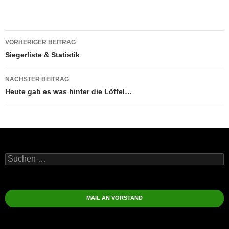
Beitragsnavigation
VORHERIGER BEITRAG
Siegerliste & Statistik
NÄCHSTER BEITRAG
Heute gab es was hinter die Löffel…
Suchen
nach:
MAIL AN VORSTAND