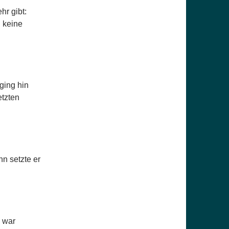
hr gibt:
h keine
ging hin
etzten
nn setzte er
g war