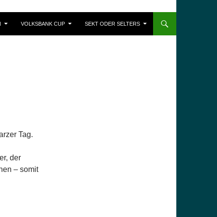
N
VOLKSBANK CUP
SEKT ODER SELTERS
arzer Tag.
er, der
hen – somit