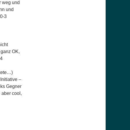
er weg und
ann und
 0-3
nicht
 ganz OK,
-4
tete…)
nitiative –
nks Gegner
b aber cool,