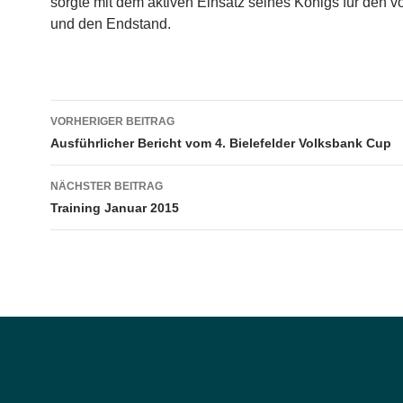
sorgte mit dem aktiven Einsatz seines Königs für den v
und den Endstand.
Beitragsnavigation
VORHERIGER BEITRAG
Ausführlicher Bericht vom 4. Bielefelder Volksbank Cup
NÄCHSTER BEITRAG
Training Januar 2015