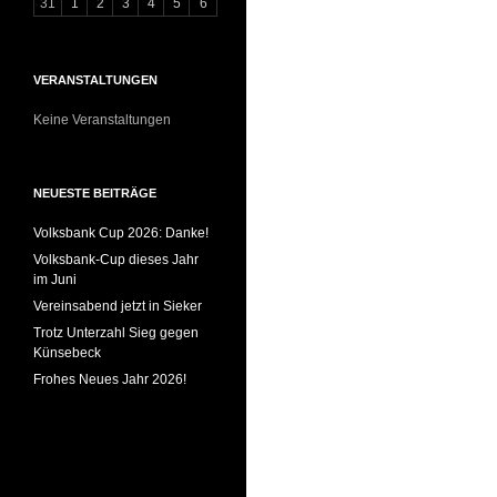
31
1
2
3
4
5
6
VERANSTALTUNGEN
Keine Veranstaltungen
NEUESTE BEITRÄGE
Volksbank Cup 2026: Danke!
Volksbank-Cup dieses Jahr
im Juni
Vereinsabend jetzt in Sieker
Trotz Unterzahl Sieg gegen
Künsebeck
Frohes Neues Jahr 2026!