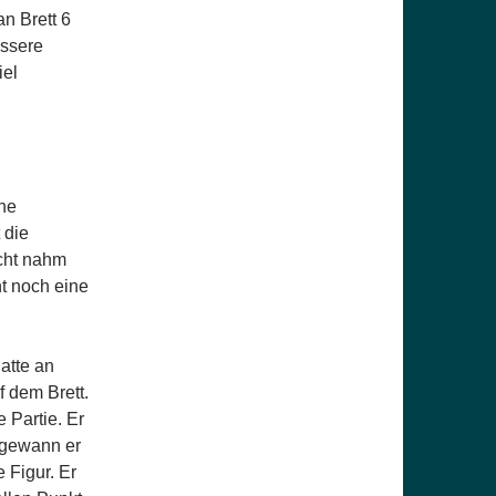
n Brett 6
essere
iel
ne
 die
icht nahm
t noch eine
atte an
f dem Brett.
 Partie. Er
 gewann er
 Figur. Er