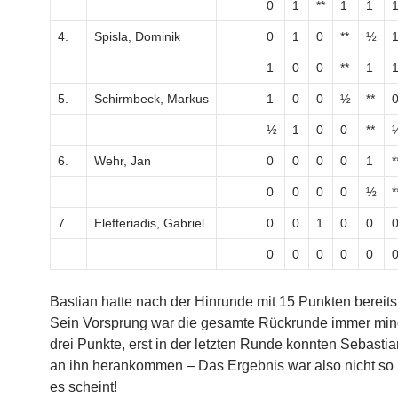
0
1
**
1
1
4.
Spisla, Dominik
0
1
0
**
½
1
0
0
**
1
5.
Schirmbeck, Markus
1
0
0
½
**
½
1
0
0
**
6.
Wehr, Jan
0
0
0
0
1
*
0
0
0
0
½
*
7.
Elefteriadis, Gabriel
0
0
1
0
0
0
0
0
0
0
Bastian hatte nach der Hinrunde mit 15 Punkten bereits 
Sein Vorsprung war die gesamte Rückrunde immer mi
drei Punkte, erst in der letzten Runde konnten Sebastia
an ihn herankommen – Das Ergebnis war also nicht so
es scheint!