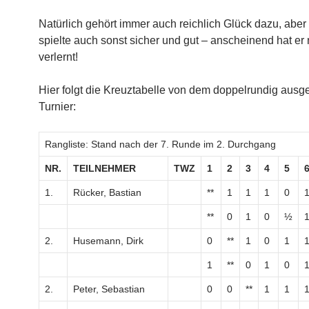
Natürlich gehört immer auch reichlich Glück dazu, aber
spielte auch sonst sicher und gut – anscheinend hat er 
verlernt!
Hier folgt die Kreuztabelle von dem doppelrundig ausg
Turnier:
Rangliste: Stand nach der 7. Runde im 2. Durchgang
NR.
TEILNEHMER
TWZ
1
2
3
4
5
1.
Rücker, Bastian
**
1
1
1
0
**
0
1
0
½
2.
Husemann, Dirk
0
**
1
0
1
1
**
0
1
0
2.
Peter, Sebastian
0
0
**
1
1