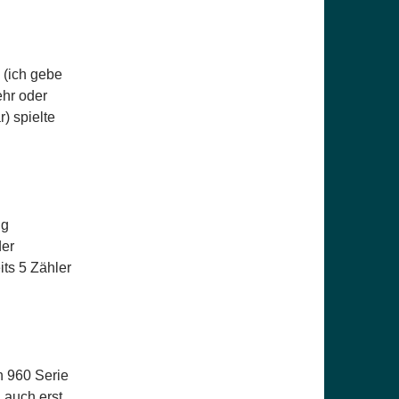
 (ich gebe
ehr oder
) spielte
ng
der
its 5 Zähler
h 960 Serie
a auch erst