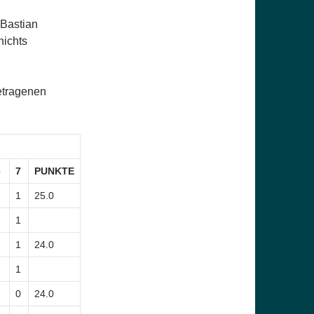
 Bastian
nichts
etragenen
6
7
PUNKTE
1
1
25.0
1
1
1
1
24.0
1
1
1
0
24.0