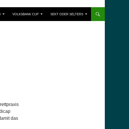
N
VOLKSBANK CUP
SEKT ODER SELTERS
rettpraxis
dicap
damit das