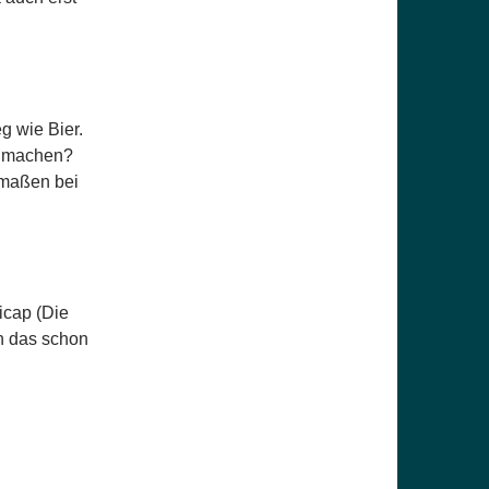
eg wie Bier.
u machen?
rmaßen bei
icap (Die
n das schon