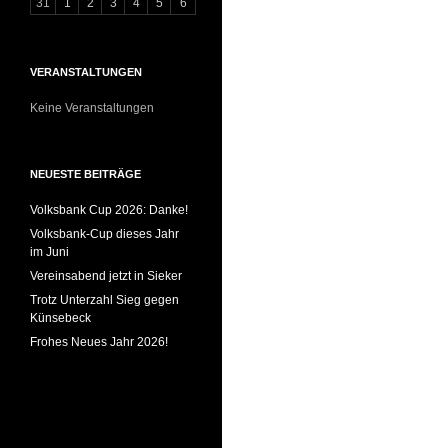
31
1
2
3
4
5
6
VERANSTALTUNGEN
Keine Veranstaltungen
NEUESTE BEITRÄGE
Volksbank Cup 2026: Danke!
Volksbank-Cup dieses Jahr
im Juni
Vereinsabend jetzt in Sieker
Trotz Unterzahl Sieg gegen
Künsebeck
Frohes Neues Jahr 2026!