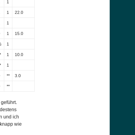
1
1
1
1
22.0
1
1
0
1
15.0
½
1
*
1
10.0
*
1
0
**
3.0
0
**
geführt.
ndestens
n und ich
 knapp wie