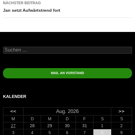
Beitragsnavigation
NÄCHSTER BEITRAG
Jan setzt Aufwärtstrend fort
Suchen
nach:
MAIL AN VORSTAND
KALENDER
<<
Aug. 2026
>>
M
D
M
D
F
S
S
27
28
29
30
31
1
2
3
4
5
6
7
8
9