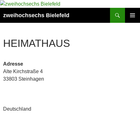
Zum
Inhalt
Suchen
zweihochsechs Bielefeld
springen
PRIMÄR
MENÜ
HEIMATHAUS
Adresse
Alte Kirchstraße 4
33803 Steinhagen
Deutschland