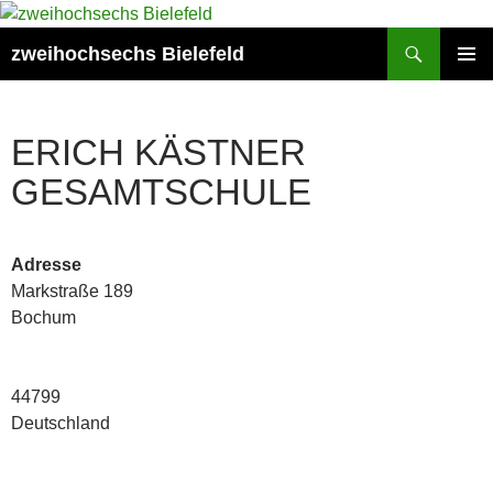
Zum
Inhalt
Suchen
zweihochsechs Bielefeld
springen
PRIMÄR
MENÜ
ERICH KÄSTNER
GESAMTSCHULE
Adresse
Markstraße 189
Bochum
44799
Deutschland