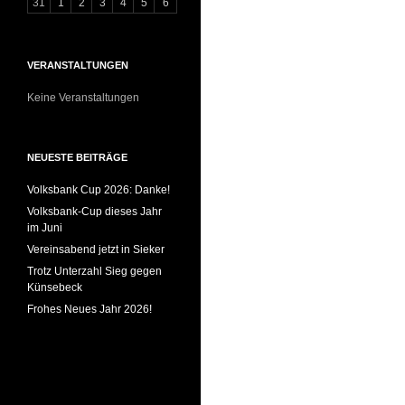
31
1
2
3
4
5
6
VERANSTALTUNGEN
Keine Veranstaltungen
NEUESTE BEITRÄGE
Volksbank Cup 2026: Danke!
Volksbank-Cup dieses Jahr
im Juni
Vereinsabend jetzt in Sieker
Trotz Unterzahl Sieg gegen
Künsebeck
Frohes Neues Jahr 2026!