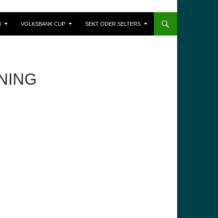
N
VOLKSBANK CUP
SEKT ODER SELTERS
NING