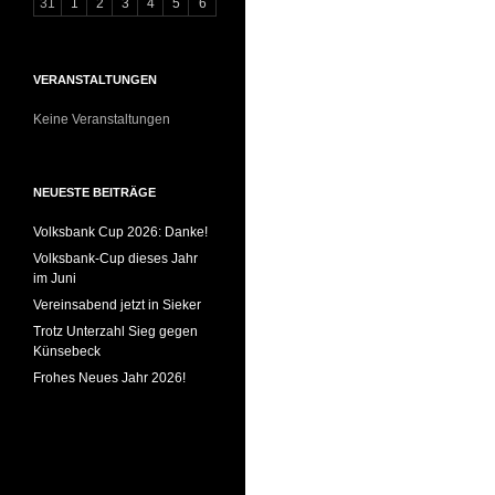
31
1
2
3
4
5
6
VERANSTALTUNGEN
Keine Veranstaltungen
NEUESTE BEITRÄGE
Volksbank Cup 2026: Danke!
Volksbank-Cup dieses Jahr
im Juni
Vereinsabend jetzt in Sieker
Trotz Unterzahl Sieg gegen
Künsebeck
Frohes Neues Jahr 2026!