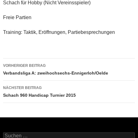
Schach für Hobby (Nicht Vereinsspieler)
Freie Partien
Training: Taktik, Eröffnungen, Partiebesprechungen
Beitragsnavigation
VORHERIGER BEITRAG
Verbandsliga A: zweihochsechs-Ennigerloh/Oelde
NÄCHSTER BEITRAG
Schach 960 Handicap Turnier 2015
Suchen