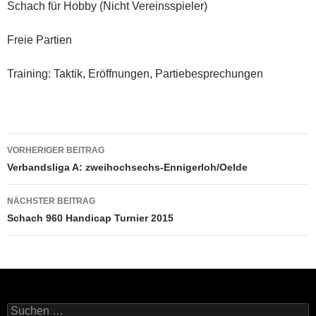
Schach für Hobby (Nicht Vereinsspieler)
Freie Partien
Training: Taktik, Eröffnungen, Partiebesprechungen
Beitragsnavigation
VORHERIGER BEITRAG
Verbandsliga A: zweihochsechs-Ennigerloh/Oelde
NÄCHSTER BEITRAG
Schach 960 Handicap Turnier 2015
Suchen