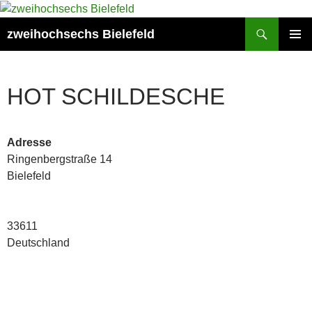
Zum
Inhalt
Suchen
zweihochsechs Bielefeld
springen
PRIMÄR
MENÜ
HOT SCHILDESCHE
Adresse
Ringenbergstraße 14
Bielefeld
33611
Deutschland