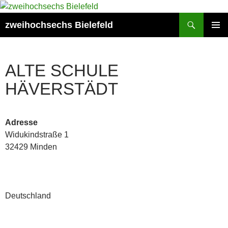
Zum
Inhalt
Suchen
zweihochsechs Bielefeld
springen
PRIMÄR
MENÜ
ALTE SCHULE
HÄVERSTÄDT
Adresse
Widukindstraße 1
32429 Minden
Deutschland