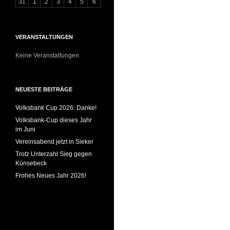
31
1
2
3
4
5
6
VERANSTALTUNGEN
Keine Veranstaltungen
NEUESTE BEITRÄGE
Volksbank Cup 2026: Danke!
Volksbank-Cup dieses Jahr
im Juni
Vereinsabend jetzt in Sieker
Trotz Unterzahl Sieg gegen
Künsebeck
Frohes Neues Jahr 2026!