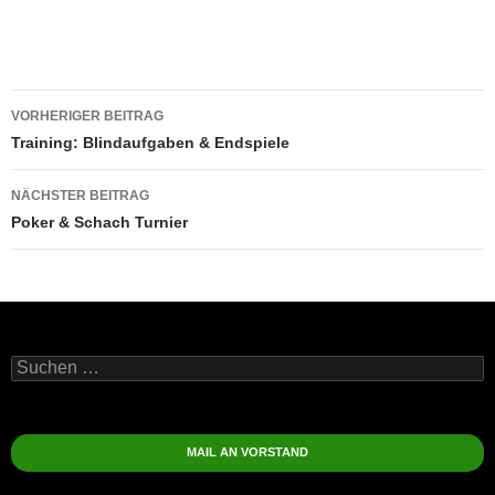
Beitragsnavigation
VORHERIGER BEITRAG
Training: Blindaufgaben & Endspiele
NÄCHSTER BEITRAG
Poker & Schach Turnier
Suchen
nach:
MAIL AN VORSTAND