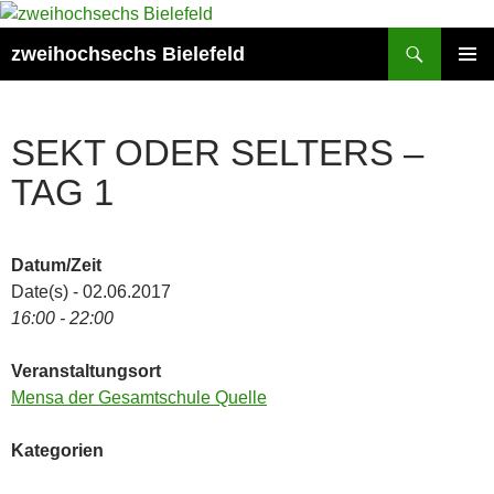
Zum
Inhalt
Suchen
zweihochsechs Bielefeld
springen
PRIMÄR
MENÜ
SEKT ODER SELTERS –
TAG 1
Datum/Zeit
Date(s) - 02.06.2017
16:00 - 22:00
Veranstaltungsort
Mensa der Gesamtschule Quelle
Kategorien