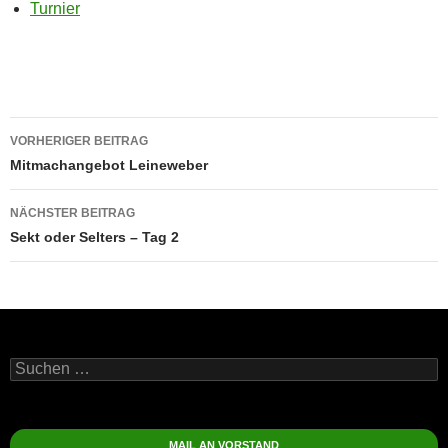
Turnier
Beitragsnavigation
VORHERIGER BEITRAG
Mitmachangebot Leineweber
NÄCHSTER BEITRAG
Sekt oder Selters – Tag 2
Suchen
nach:
MAIL AN VORSTAND