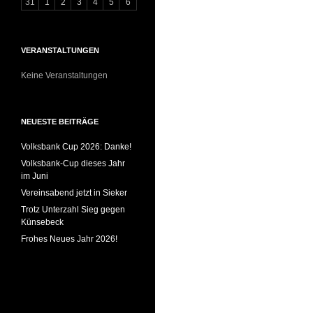
31
1
2
3
4
5
6
VERANSTALTUNGEN
Keine Veranstaltungen
NEUESTE BEITRÄGE
Volksbank Cup 2026: Danke!
Volksbank-Cup dieses Jahr
im Juni
Vereinsabend jetzt in Sieker
Trotz Unterzahl Sieg gegen
Künsebeck
Frohes Neues Jahr 2026!