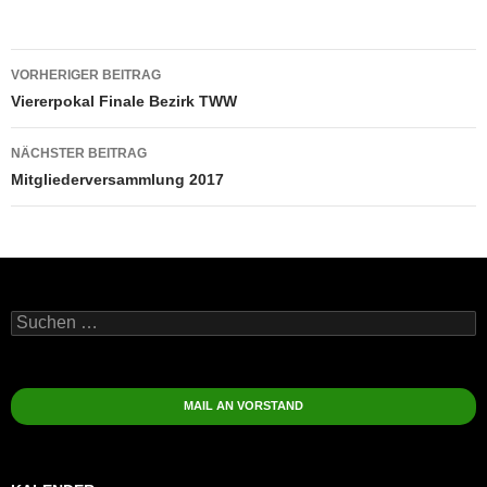
Beitragsnavigation
VORHERIGER BEITRAG
Viererpokal Finale Bezirk TWW
NÄCHSTER BEITRAG
Mitgliederversammlung 2017
Suchen
nach:
MAIL AN VORSTAND