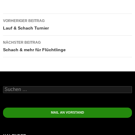
Beitragsnavigation
VORHERIGER BEITRAG
Lauf & Schach Turnier
NÄCHSTER BEITRAG
Schach & mehr für Flüchtlinge
Suchen
nach:
MAIL AN VORSTAND