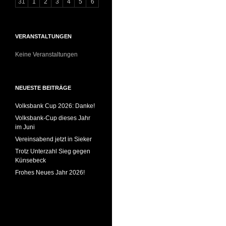
31
1
2
3
4
5
6
VERANSTALTUNGEN
Keine Veranstaltungen
NEUESTE BEITRÄGE
Volksbank Cup 2026: Danke!
Volksbank-Cup dieses Jahr
im Juni
Vereinsabend jetzt in Sieker
Trotz Unterzahl Sieg gegen
Künsebeck
Frohes Neues Jahr 2026!