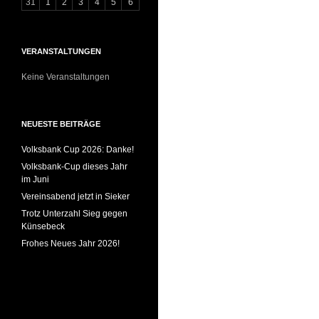
31
1
2
3
4
5
6
VERANSTALTUNGEN
Keine Veranstaltungen
NEUESTE BEITRÄGE
Volksbank Cup 2026: Danke!
Volksbank-Cup dieses Jahr
im Juni
Vereinsabend jetzt in Sieker
Trotz Unterzahl Sieg gegen
Künsebeck
Frohes Neues Jahr 2026!