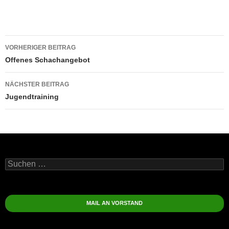
Beitragsnavigation
VORHERIGER BEITRAG
Offenes Schachangebot
NÄCHSTER BEITRAG
Jugendtraining
Suchen
nach:
MAIL AN VORSTAND