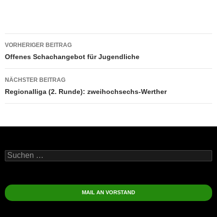
Beitragsnavigation
VORHERIGER BEITRAG
Offenes Schachangebot für Jugendliche
NÄCHSTER BEITRAG
Regionalliga (2. Runde): zweihochsechs-Werther
Suchen
nach:
MAIL AN VORSTAND