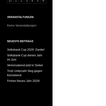
31
1
2
3
4
5
6
VERANSTALTUNGEN
Keine Veranstaltungen
NEUESTE BEITRÄGE
Volksbank Cup 2026: Danke!
Volksbank-Cup dieses Jahr
im Juni
Vereinsabend jetzt in Sieker
Trotz Unterzahl Sieg gegen
Künsebeck
Frohes Neues Jahr 2026!