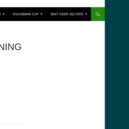
N
VOLKSBANK CUP
SEKT ODER SELTERS
NING