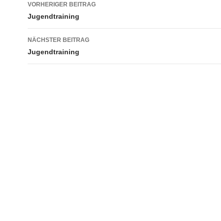
Beitragsnavigation
VORHERIGER BEITRAG
Jugendtraining
NÄCHSTER BEITRAG
Jugendtraining