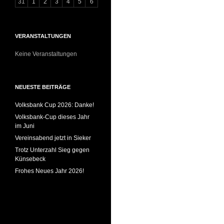
31
1
2
3
4
5
6
VERANSTALTUNGEN
Keine Veranstaltungen
NEUESTE BEITRÄGE
Volksbank Cup 2026: Danke!
Volksbank-Cup dieses Jahr
im Juni
Vereinsabend jetzt in Sieker
Trotz Unterzahl Sieg gegen
Künsebeck
Frohes Neues Jahr 2026!