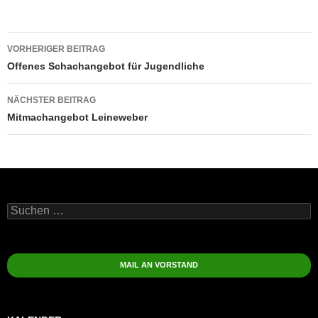
Beitragsnavigation
VORHERIGER BEITRAG
Offenes Schachangebot für Jugendliche
NÄCHSTER BEITRAG
Mitmachangebot Leineweber
Suchen
nach:
MAIL AN VORSTAND