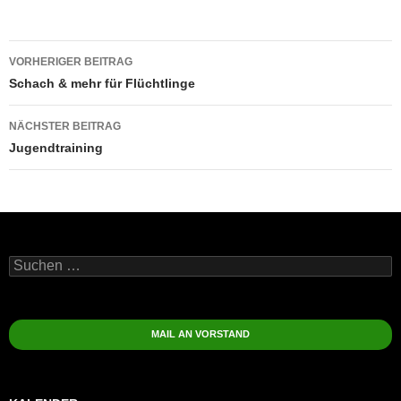
Beitragsnavigation
VORHERIGER BEITRAG
Schach & mehr für Flüchtlinge
NÄCHSTER BEITRAG
Jugendtraining
Suchen
nach:
MAIL AN VORSTAND