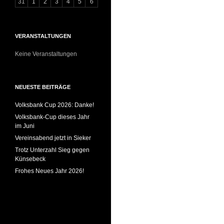
31
1
2
3
4
5
6
VERANSTALTUNGEN
Keine Veranstaltungen
NEUESTE BEITRÄGE
Volksbank Cup 2026: Danke!
Volksbank-Cup dieses Jahr
im Juni
Vereinsabend jetzt in Sieker
Trotz Unterzahl Sieg gegen
Künsebeck
Frohes Neues Jahr 2026!