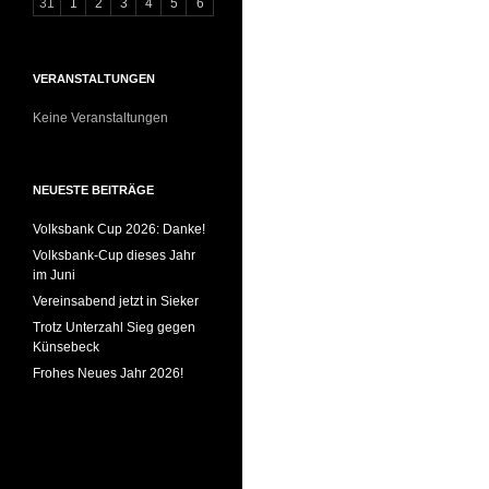
31
1
2
3
4
5
6
VERANSTALTUNGEN
Keine Veranstaltungen
NEUESTE BEITRÄGE
Volksbank Cup 2026: Danke!
Volksbank-Cup dieses Jahr
im Juni
Vereinsabend jetzt in Sieker
Trotz Unterzahl Sieg gegen
Künsebeck
Frohes Neues Jahr 2026!