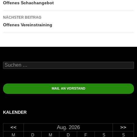
Offenes Schachangebot
NÄCHSTER BEITRAG
Offenes Vereinstraining
Suchen
nach:
MAIL AN VORSTAND
KALENDER
<<
Aug. 2026
>>
M
D
M
D
F
S
S