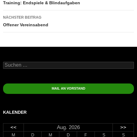
Training: Endspiele & Blindaufgaben
NÄCHSTER BEITRAG
Offener Vereinsabend
Suchen
nach:
MAIL AN VORSTAND
KALENDER
<<
Aug. 2026
>>
M
D
M
D
F
S
S