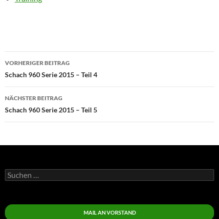
Beitragsnavigation
VORHERIGER BEITRAG
Schach 960 Serie 2015 – Teil 4
NÄCHSTER BEITRAG
Schach 960 Serie 2015 – Teil 5
Suchen
nach:
MAIL AN VORSTAND