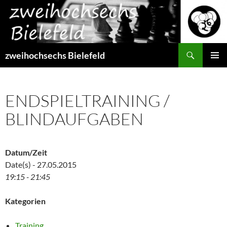
Zum
Inhalt
springen
Suchen
zweihochsechs Bielefeld
PRIMÄR
MENÜ
ENDSPIELTRAINING /
BLINDAUFGABEN
Datum/Zeit
Date(s) - 27.05.2015
19:15 - 21:45
Kategorien
Training