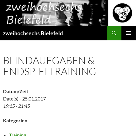
Zum
Inhalt
springen
Suchen
zweihochsechs Bielefeld
PRIMÄR
MENÜ
BLINDAUFGABEN &
ENDSPIELTRAINING
Datum/Zeit
Date(s) - 25.01.2017
19:15 - 21:45
Kategorien
Training