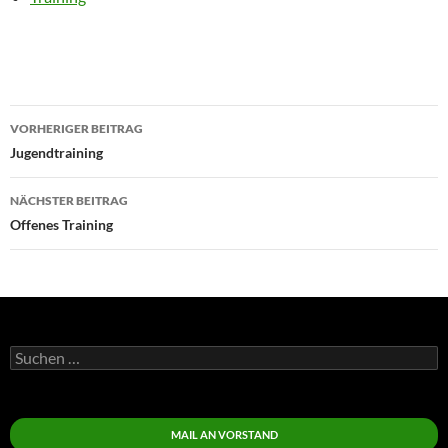
Beitragsnavigation
VORHERIGER BEITRAG
Jugendtraining
NÄCHSTER BEITRAG
Offenes Training
Suchen
nach:
MAIL AN VORSTAND