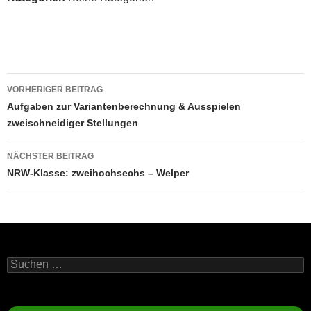
Beitragsnavigation
VORHERIGER BEITRAG
Aufgaben zur Variantenberechnung & Ausspielen
zweischneidiger Stellungen
NÄCHSTER BEITRAG
NRW-Klasse: zweihochsechs – Welper
Suchen
nach: