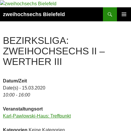
Zum
Inhalt
Suchen
zweihochsechs Bielefeld
springen
PRIMÄR
MENÜ
BEZIRKSLIGA:
ZWEIHOCHSECHS II –
WERTHER III
Datum/Zeit
Date(s) - 15.03.2020
10:00 - 16:00
Veranstaltungsort
Karl-Pawlowski-Haus: Treffpunkt
Kategorien
Keine Kategorien