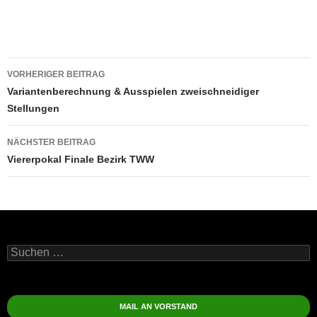
Beitragsnavigation
VORHERIGER BEITRAG
Variantenberechnung & Ausspielen zweischneidiger
Stellungen
NÄCHSTER BEITRAG
Viererpokal Finale Bezirk TWW
Suchen
nach:
MAIL AN VORSTAND