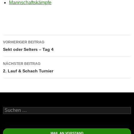
Mannschaftskämpfe
Beitragsnavigation
VORHERIGER BEITRAG
Sekt oder Selters – Tag 4
NÄCHSTER BEITRAG
2. Lauf & Schach Turnier
Suchen
nach:
MAIL AN VORSTAND